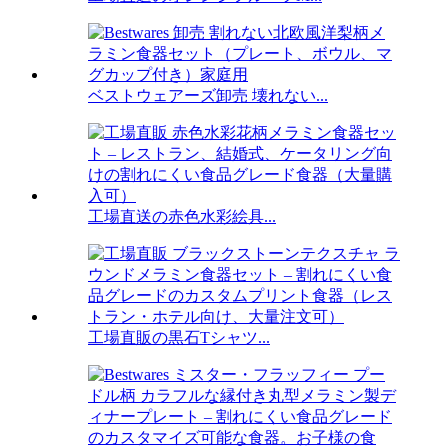
ベストウェアーズ卸売 壊れない...
工場直送の赤色水彩絵具...
工場直販の黒石Tシャツ...