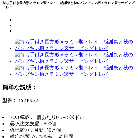
持ち手付き長方形メラミン製トレイ 感謝祭と秋のパンプキン柄メラミン製サービング
トレイ
簡単な説明：
型番：BS240622
FOB価格：
1個あたり0.5～5米ドル
最小注文数量：
500個
供給能力：
月間150万個
推定時間（<2000個）:
45日間