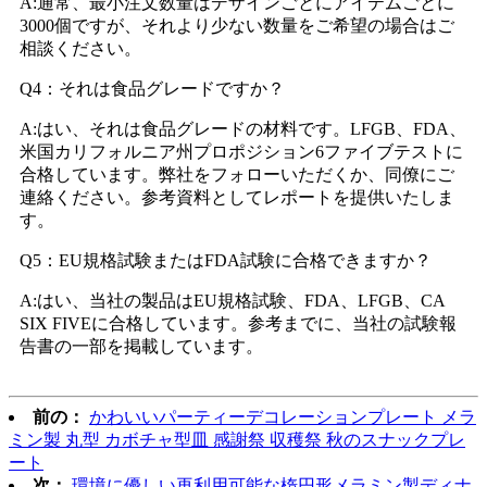
A:通常、最小注文数量はデザインごとにアイテムごとに
3000個ですが、それより少ない数量をご希望の場合はご
相談ください。
Q4：それは食品グレードですか？
A:はい、それは食品グレードの材料です。LFGB、FDA、
米国カリフォルニア州プロポジション6ファイブテストに
合格しています。弊社をフォローいただくか、同僚にご
連絡ください。参考資料としてレポートを提供いたしま
す。
Q5：EU規格試験またはFDA試験に合格できますか？
A:はい、当社の製品はEU規格試験、FDA、LFGB、CA
SIX FIVEに合格しています。参考までに、当社の試験報
告書の一部を掲載しています。
前の：
かわいいパーティーデコレーションプレート メラ
ミン製 丸型 カボチャ型皿 感謝祭 収穫祭 秋のスナックプレ
ート
次：
環境に優しい再利用可能な楕円形メラミン製ディナ