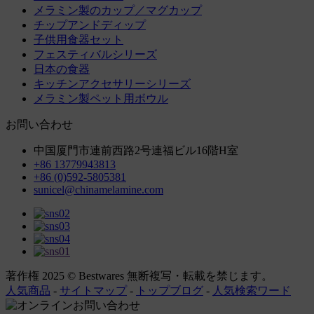
メラミン製のカップ／マグカップ
チップアンドディップ
子供用食器セット
フェスティバルシリーズ
日本の食器
キッチンアクセサリーシリーズ
メラミン製ペット用ボウル
お問い合わせ
中国厦門市連前西路2号連福ビル16階H室
+86 13779943813
+86 (0)592-5805381
sunicel@chinamelamine.com
著作権 2025 © Bestwares 無断複写・転載を禁じます。
人気商品
-
サイトマップ
-
トップブログ
-
人気検索ワード