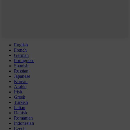
English
French
German
Portuguese
Spanish
Russian
Japanese
Korean
Arabic
Irish
Greek
Turkish
Italian
Danish
Romanian
Indonesian
Czech