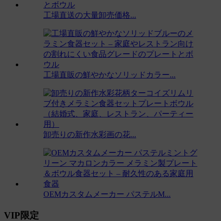
工場直送の大量卸売価格...
工場直販の鮮やかなソリッドカラー...
卸売りの新作水彩画の花...
OEMカスタムメーカー パステルM...
VIP限定