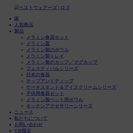
家
人気商品
製品
メラミン食器セット
メラミン皿
メラミン製のボウル
メラミン製トレイ
メラミン製のカップ／マグカップ
フェスティバルシリーズ
日本の食器
チップアンドディップ
ケーキスタンド＆アイスクリームシリーズ
子供用食器セット
メラミン製ペット用ボウル
キッチンアクセサリーシリーズ
ニュース
私たちについて
お問い合わせ
VIP限定